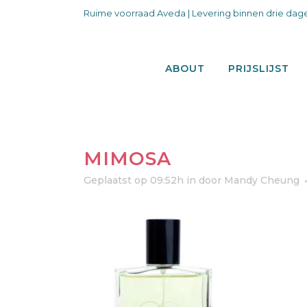
Ruime voorraad Aveda | Levering binnen drie dage
ABOUT
PRIJSLIJST
MIMOSA
Geplaatst op 09:52h
in
door
Mandy Cheung