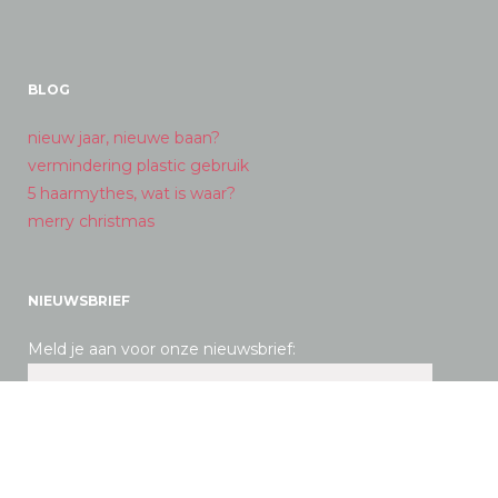
BLOG
nieuw jaar, nieuwe baan?
vermindering plastic gebruik
5 haarmythes, wat is waar?
merry christmas
NIEUWSBRIEF
Meld je aan voor onze nieuwsbrief: