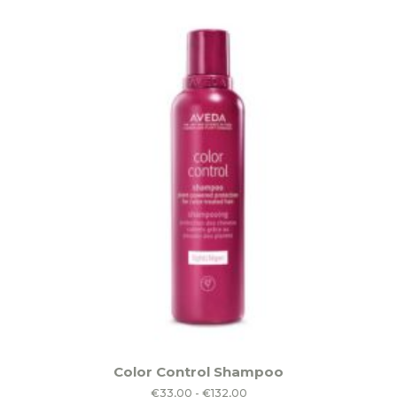
Dit
Color Control Shampoo
product
Prijsklasse:
€
33,00
-
€
132,00