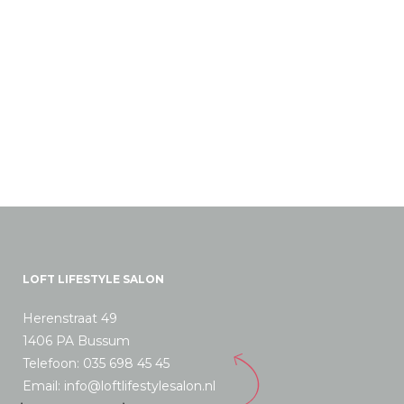
LOFT LIFESTYLE SALON
Herenstraat 49
1406 PA Bussum
Telefoon: 035 698 45 45
Email: info@loftlifestylesalon.nl