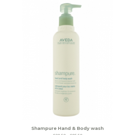
Dit
Shampure Hand & Body wash
product