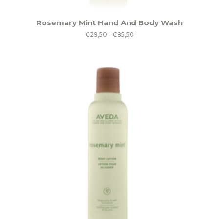
Dit
Rosemary Mint Hand And Body Wash
product
Prijsklasse:
€
29,50
-
€
85,50
heeft
€29,50
meerdere
tot
variaties.
€85,50
Deze
optie
kan
gekozen
worden
op
de
productpagina