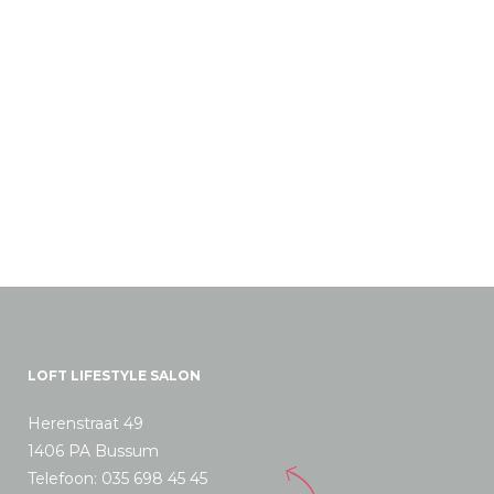
LOFT LIFESTYLE SALON
Herenstraat 49
1406 PA Bussum
Telefoon: 035 698 45 45