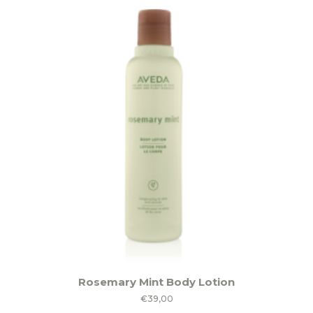
variaties.
€85,50
Deze
optie
kan
gekozen
worden
op
de
productpagina
Rosemary Mint Body Lotion
€
39,00