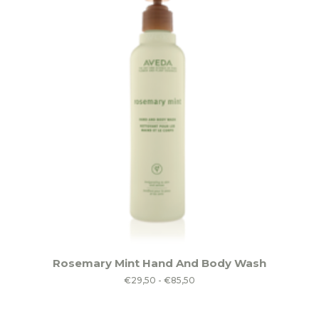
Dit
Rosemary Mint Hand And Body Wash
product
Prijsklasse:
€
29,50
-
€
85,50
heeft
€29,50
meerdere
tot