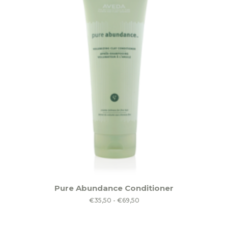
Dit
Pure Abundance Conditioner
product
Prijsklasse:
€
35,50
-
€
69,50
heeft
€35,50
meerdere
tot