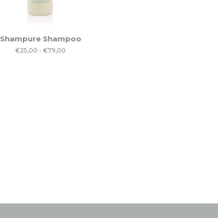
Shampure Shampoo
ct
Prijsklasse:
€
25,00
-
€
79,00
€25,00
ere
tot
es.
€79,00
en
n
ctpagina