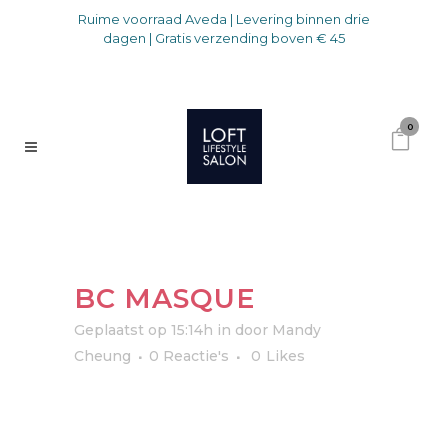
Ruime voorraad Aveda | Levering binnen drie
dagen | Gratis verzending boven € 45
0
BC MASQUE
Geplaatst op 15:14h
in
door
Mandy
Cheung
0 Reactie's
0
Likes