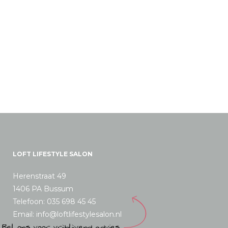
LOFT LIFESTYLE SALON
Herenstraat 49
1406 PA Bussum
Telefoon: 035 698 45 45
Email: info@loftlifestylesalon.nl