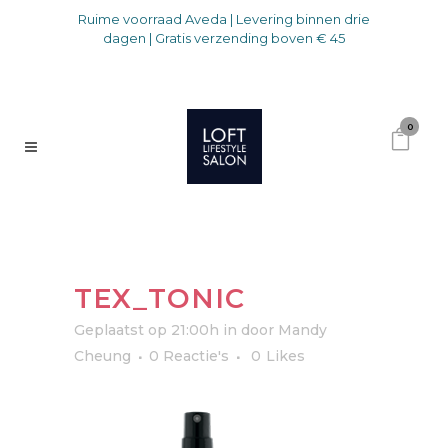
Ruime voorraad Aveda | Levering binnen drie
dagen | Gratis verzending boven € 45
0
TEX_TONIC
Geplaatst op 21:00h
in
door
Mandy
Cheung
0 Reactie's
0
Likes