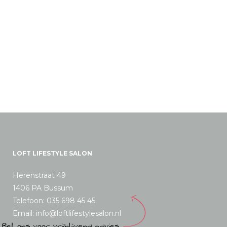
LOFT LIFESTYLE SALON
Herenstraat 49
1406 PA Bussum
Telefoon: 035 698 45 45
Email: info@loftlifestylesalon.nl