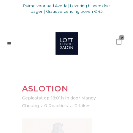
Ruime voorraad Aveda | Levering binnen drie
dagen | Gratis verzending boven € 45
0
ASLOTION
Geplaatst op 18:01h
in
door
Mandy
Cheung
0 Reactie's
0
Likes