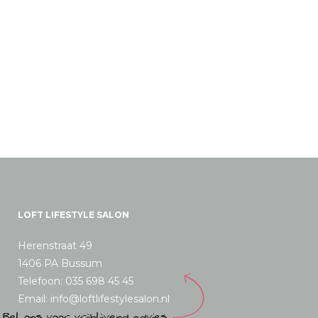
LOFT LIFESTYLE SALON
Herenstraat 49
1406 PA Bussum
Telefoon: 035 698 45 45
Email: info@loftlifestylesalon.nl