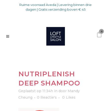
Ruime voorraad Aveda | Levering binnen drie
dagen | Gratis verzending boven € 45
0
NUTRIPLENISH
DEEP SHAMPOO
Geplaatst op 11:34h
in
door
Mandy
Cheung
0 Reactie's
0
Likes