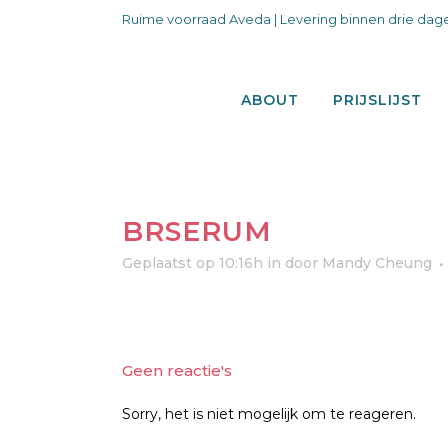
Ruime voorraad Aveda | Levering binnen drie dage
ABOUT
PRIJSLIJST
BRSERUM
Geplaatst op 10:16h
in
door
Mandy Cheung
Geen reactie's
Sorry, het is niet mogelijk om te reageren.