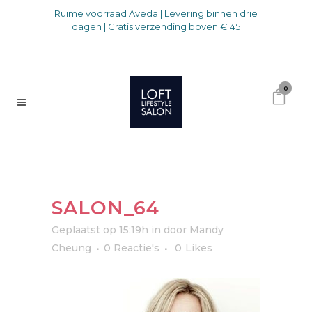
Ruime voorraad Aveda | Levering binnen drie
dagen | Gratis verzending boven € 45
0
SALON_64
Geplaatst op 15:19h
in
door
Mandy
Cheung
0 Reactie's
0
Likes