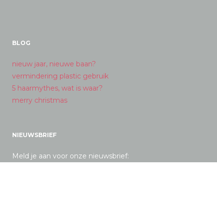
BLOG
nieuw jaar, nieuwe baan?
vermindering plastic gebruik
5 haarmythes, wat is waar?
merry christmas
NIEUWSBRIEF
Meld je aan voor onze nieuwsbrief: