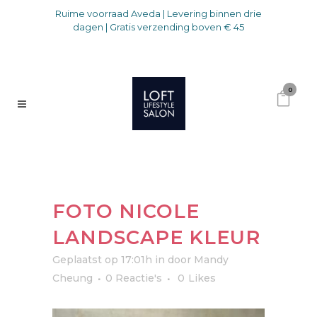
Ruime voorraad Aveda | Levering binnen drie
dagen | Gratis verzending boven € 45
0
FOTO NICOLE
LANDSCAPE KLEUR
Geplaatst op 17:01h
in
door
Mandy
Cheung
0 Reactie's
0
Likes