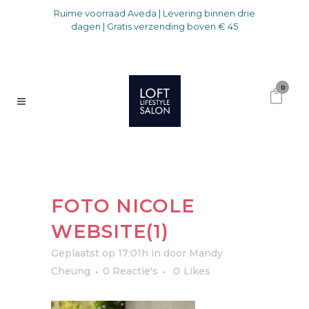
Ruime voorraad Aveda | Levering binnen drie
dagen | Gratis verzending boven € 45
0
FOTO NICOLE
WEBSITE(1)
Geplaatst op 17:01h
in
door
Mandy
Cheung
0 Reactie's
0
Likes