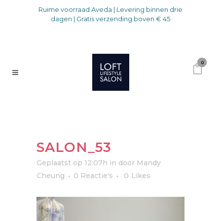
Ruime voorraad Aveda | Levering binnen drie
dagen | Gratis verzending boven € 45
0
SALON_53
Geplaatst op 12:07h
in
door
Mandy
Cheung
0 Reactie's
0
Likes