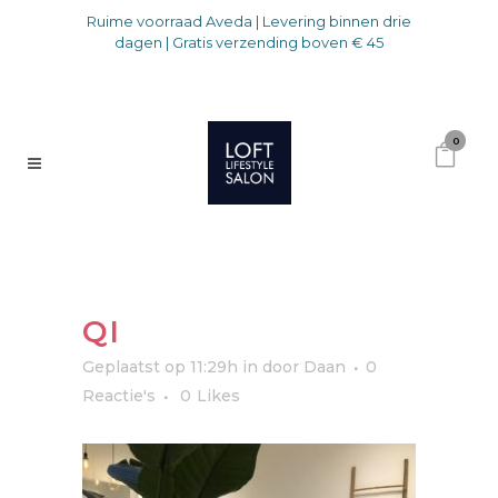
Ruime voorraad Aveda | Levering binnen drie
dagen | Gratis verzending boven € 45
0
QI
Geplaatst op 11:29h
in
door
Daan
0
Reactie's
0
Likes