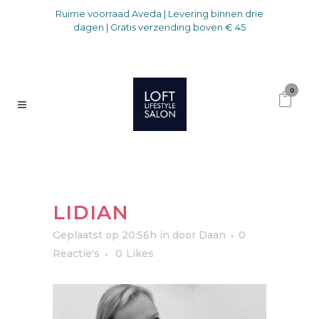
Ruime voorraad Aveda | Levering binnen drie
dagen | Gratis verzending boven € 45
0
LIDIAN
Geplaatst op 20:56h
in
door
Daan
0
Reactie's
0
Likes