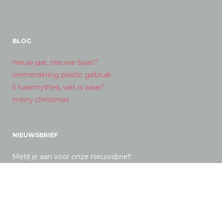
BLOG
nieuw jaar, nieuwe baan?
vermindering plastic gebruik
5 haarmythes, wat is waar?
merry christmas
NIEUWSBRIEF
Meld je aan voor onze nieuwsbrief: