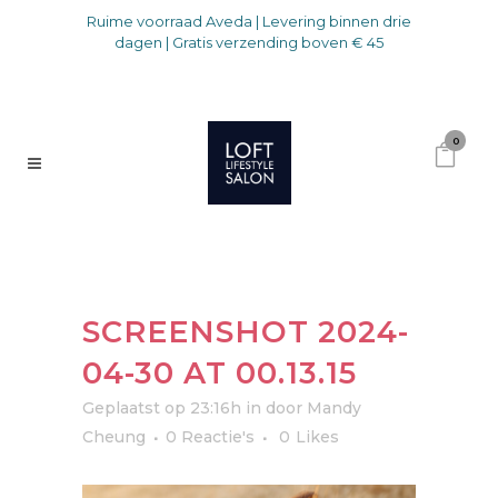
Ruime voorraad Aveda | Levering binnen drie
dagen | Gratis verzending boven € 45
0
SCREENSHOT 2024-
04-30 AT 00.13.15
Geplaatst op 23:16h
in
door
Mandy
Cheung
0 Reactie's
0
Likes