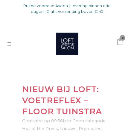
Ruime voorraad Aveda | Levering binnen drie
dagen | Gratis verzending boven € 45
0
NIEUW BIJ LOFT:
VOETREFLEX –
FLOOR TUINSTRA
Geplaatst op 09:56h
in
Geen categorie
,
Hot of the Press
,
Nieuws
,
Promoties
,