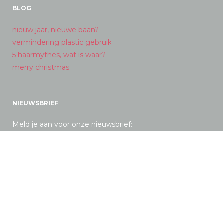
BLOG
nieuw jaar, nieuwe baan?
vermindering plastic gebruik
5 haarmythes, wat is waar?
merry christmas
NIEUWSBRIEF
Meld je aan voor onze nieuwsbrief: