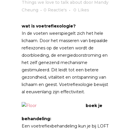
Things we love to talk about
door
Mandy
Cheung
0 Reactie's
0
Likes
wat is voetreflexologie?
In de voeten weerspiegelt zich het hele
lichaam. Door het masseren van bepaalde
reflexzones op de voeten wordt de
doorbloeding, de energiedoorstroming en
het zelf genezend mechanisme
gestimuleerd. Dit leidt tot een betere
gezondheid, vitaliteit en ontspanning van
lichaam en geest. Voetreflexologie bewijst
al eeuwenlang zijn effectiviteit.
boek je
behandeling:
Een voetreflexbehandeling kun je bij LOFT