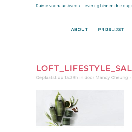
Ruime voorraad Aveda | Levering binnen drie dage
ABOUT
PRIJSLIJST
LOFT_LIFESTYLE_SA
Geplaatst op 13:39h
in
door
Mandy Cheung