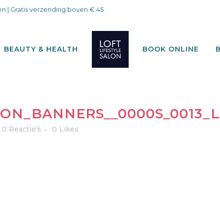
n | Gratis verzending boven € 45
BEAUTY & HEALTH
BOOK ONLINE
LON_BANNERS__0000S_0013_L
0 Reactie's
0
Likes