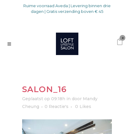
Ruime voorraad Aveda | Levering binnen drie
dagen | Gratis verzending boven € 45
0
SALON_16
Geplaatst op 09:18h
in
door
Mandy
Cheung
0 Reactie's
0
Likes