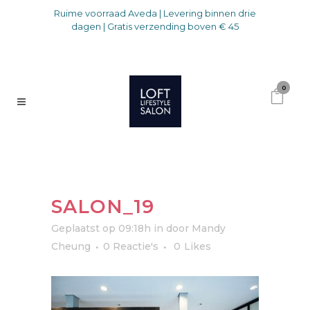
Ruime voorraad Aveda | Levering binnen drie
dagen | Gratis verzending boven € 45
0
SALON_19
Geplaatst op 09:18h
in
door
Mandy
Cheung
0 Reactie's
0
Likes