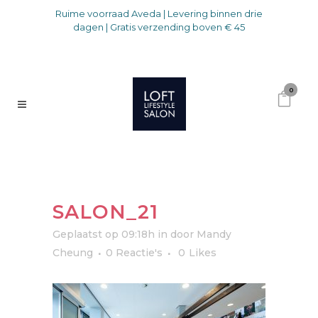
Ruime voorraad Aveda | Levering binnen drie
dagen | Gratis verzending boven € 45
0
SALON_21
Geplaatst op 09:18h
in
door
Mandy
Cheung
0 Reactie's
0
Likes