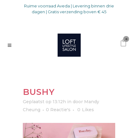
Ruime voorraad Aveda | Levering binnen drie
dagen | Gratis verzending boven € 45
0
BUSHY
Geplaatst op 13:12h
in
door
Mandy
Cheung
0 Reactie's
0
Likes