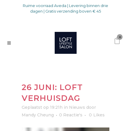
Ruime voorraad Aveda | Levering binnen drie
dagen | Gratis verzending boven € 45
0
26 JUNI: LOFT
VERHUISDAG
Geplaatst op 19:21h
in
Nieuws
door
Mandy Cheung
0 Reactie's
0
Likes