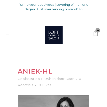
Ruime voorraad Aveda | Levering binnen drie
dagen | Gratis verzending boven € 45
0
ANIEK-HL
Geplaatst op 11:04h
in
door
Daan
0
Reactie's
0
Likes