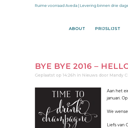
Ruime voorraad Aveda | Levering binnen drie dage
ABOUT
PRIJSLIJST
BYE BYE 2016 – HELLO
Geplaatst op 14:26h
in
Nieuws
door
Mandy C
Aan het ei
januari. O
We wensen
Liefs van 