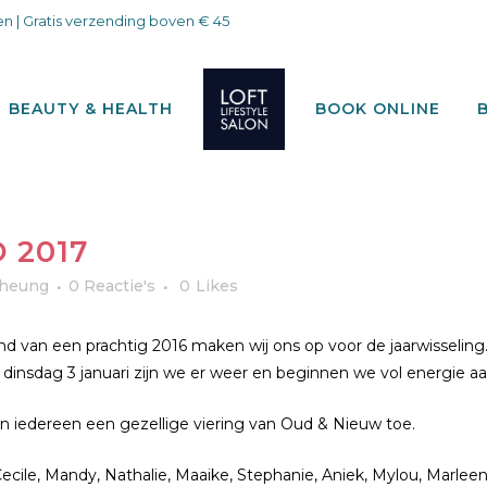
n | Gratis verzending boven € 45
BEAUTY & HEALTH
BOOK ONLINE
 2017
heung
0 Reactie's
0
Likes
nd van een prachtig 2016 maken wij ons op voor de jaarwisseling.
p dinsdag 3 januari zijn we er weer en beginnen we vol energie aa
 iedereen een gezellige viering van Oud & Nieuw toe.
Cecile, Mandy, Nathalie, Maaike, Stephanie, Aniek, Mylou, Marlee