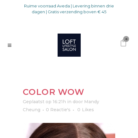
Ruime voorraad Aveda | Levering binnen drie
dagen | Gratis verzending boven € 45
0
COLOR WOW
Geplaatst op 16:21h
in
door
Mandy
Cheung
0 Reactie's
0
Likes