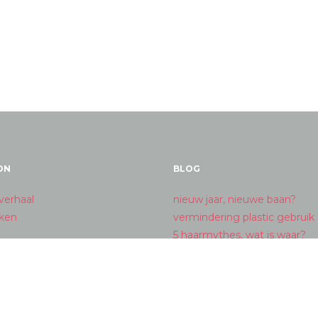
ON
BLOG
verhaal
nieuw jaar, nieuwe baan?
ken
vermindering plastic gebruik
5 haarmythes, wat is waar?
merry christmas