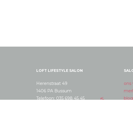
LOFT LIFESTYLE SALON
SAL
Herenstraat 49
ons 
1406 PA Bussum
mer
Telefoon: 035 698 45 45
blog
Email: info@loftlifestylesalon.nl