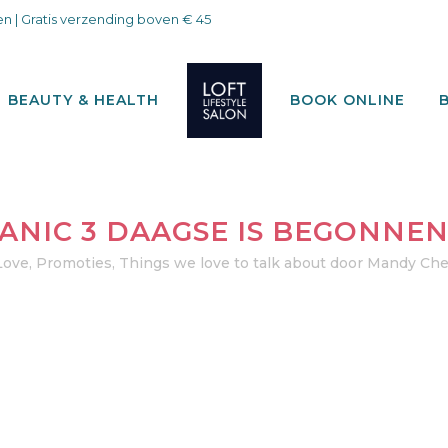
n | Gratis verzending boven € 45
BEAUTY & HEALTH
BOOK ONLINE
ANIC 3 DAAGSE IS BEGONNEN
Love
,
Promoties
,
Things we love to talk about
door
Mandy Ch