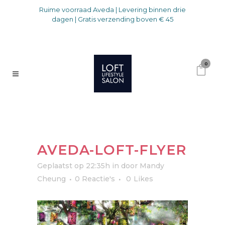
Ruime voorraad Aveda | Levering binnen drie
dagen | Gratis verzending boven € 45
0
AVEDA-LOFT-FLYER
Geplaatst op 22:35h
in
door
Mandy
Cheung
0 Reactie's
0
Likes