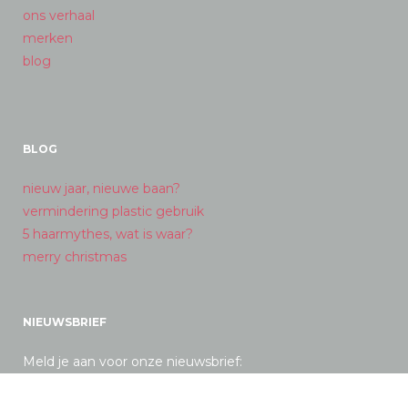
ons verhaal
merken
blog
BLOG
nieuw jaar, nieuwe baan?
vermindering plastic gebruik
5 haarmythes, wat is waar?
merry christmas
NIEUWSBRIEF
Meld je aan voor onze nieuwsbrief: