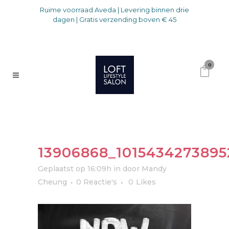
Ruime voorraad Aveda | Levering binnen drie
dagen | Gratis verzending boven € 45
0
13906868_101543427389
Geplaatst op 16:09h
in
door
Mandy
Cheung
0 Reactie's
0
Likes