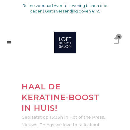
Ruime voorraad Aveda | Levering binnen drie
dagen | Gratis verzending boven € 45
0
HAAL DE
KERATINE-BOOST
IN HUIS!
Geplaatst op 13:33h
in
Hot of the Press
,
Nieuws
,
Things we love to talk about