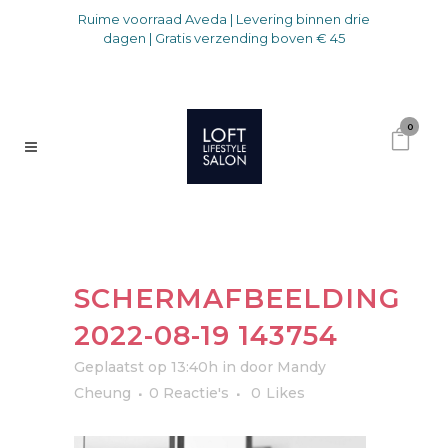
Ruime voorraad Aveda | Levering binnen drie
dagen | Gratis verzending boven € 45
0
SCHERMAFBEELDING
2022-08-19 143754
Geplaatst op 13:40h
in
door
Mandy
Cheung
0 Reactie's
0
Likes