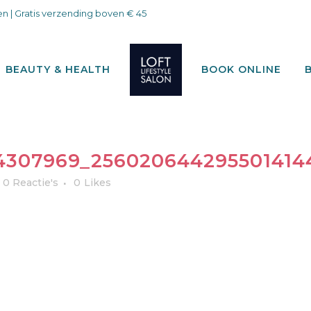
n | Gratis verzending boven € 45
BEAUTY & HEALTH
BOOK ONLINE
04307969_25602064429550141
0 Reactie's
0
Likes