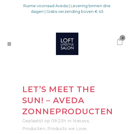
Ruime voorraad Aveda | Levering binnen drie
dagen | Gratis verzending boven € 45
0
LET’S MEET THE
SUN! – AVEDA
ZONNEPRODUCTEN
Geplaatst op 09:23h
in
Nieuws
,
Producten
,
Products we Love
,