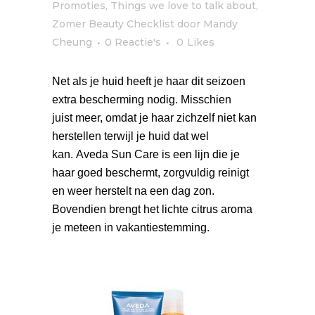
Promoties
,
Things we love to talk about
,
Zomer Beauty Checklist
door
Mandy
Cheung
0 Reactie's
0
Likes
Net als je huid heeft je haar dit seizoen
extra bescherming nodig. Misschien
juist meer, omdat je haar zichzelf niet kan
herstellen terwijl je huid dat wel
kan. Aveda Sun Care is een lijn die je
haar goed beschermt, zorgvuldig reinigt
en weer herstelt na een dag zon.
Bovendien brengt het lichte citrus aroma
je meteen in vakantiestemming.