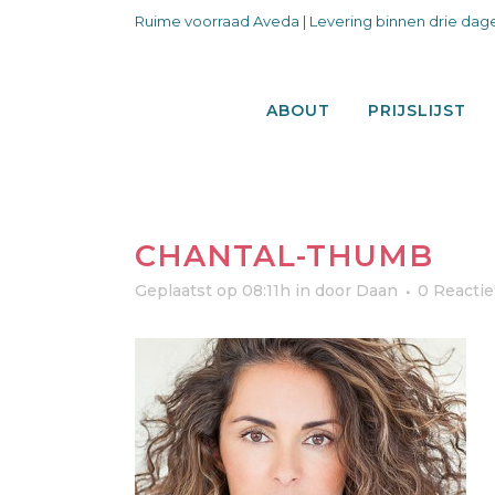
Ruime voorraad Aveda | Levering binnen drie dage
ABOUT
PRIJSLIJST
CHANTAL-THUMB
Geplaatst op 08:11h
in
door
Daan
0 Reactie