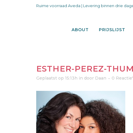
Ruime voorraad Aveda | Levering binnen drie dage
ABOUT
PRIJSLIJST
ESTHER-PEREZ-THU
Geplaatst op 15:13h
in
door
Daan
0 Reactie