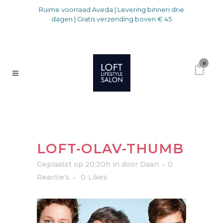
Ruime voorraad Aveda | Levering binnen drie
dagen | Gratis verzending boven € 45
0
LOFT-OLAV-THUMB
Geplaatst op 20:20h
in
door
Daan
0
Reactie's
0
Likes