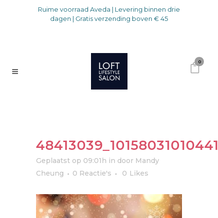
Ruime voorraad Aveda | Levering binnen drie
dagen | Gratis verzending boven € 45
0
48413039_101580310104
Geplaatst op 09:01h
in
door
Mandy
Cheung
0 Reactie's
0
Likes