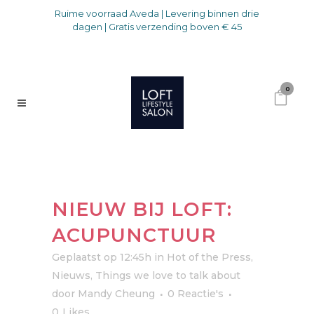
Ruime voorraad Aveda | Levering binnen drie
dagen | Gratis verzending boven € 45
0
NIEUW BIJ LOFT:
ACUPUNCTUUR
Geplaatst op 12:45h
in
Hot of the Press
,
Nieuws
,
Things we love to talk about
door
Mandy Cheung
0 Reactie's
0
Likes