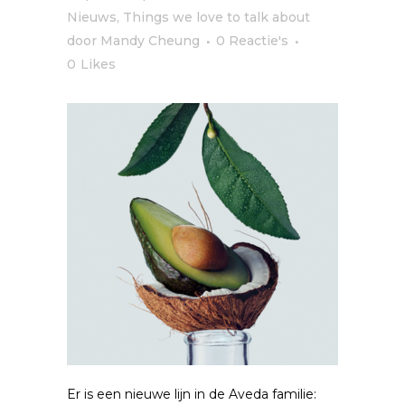
Nieuws
,
Things we love to talk about
door
Mandy Cheung
0 Reactie's
0
Likes
Er is een nieuwe lijn in de Aveda familie: