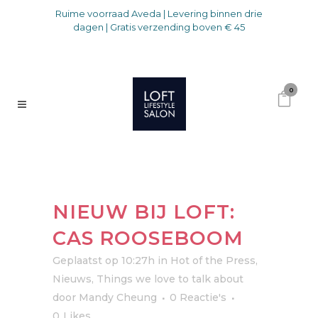
Ruime voorraad Aveda | Levering binnen drie
dagen | Gratis verzending boven € 45
0
NIEUW BIJ LOFT:
CAS ROOSEBOOM
Geplaatst op 10:27h
in
Hot of the Press
,
Nieuws
,
Things we love to talk about
door
Mandy Cheung
0 Reactie's
0
Likes