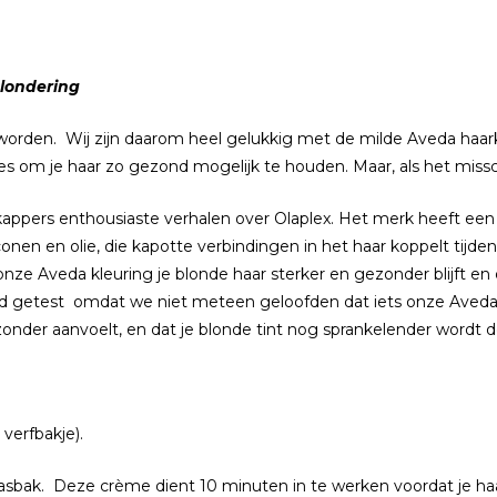
blondering
 worden. Wij zijn daarom heel gelukkig met de milde Aveda haar
s om je haar zo gezond mogelijk te houden. Maar, als het mis
 kappers enthousiaste verhalen over Olaplex. Het merk heeft e
conen en olie, die kapotte verbindingen in het haar koppelt tijd
ze Aveda kleuring je blonde haar sterker en gezonder blijft en 
 getest omdat we niet meteen geloofden dat iets onze Aveda k
onder aanvoelt, en dat je blonde tint nog sprankelender wordt do
verfbakje).
sbak. Deze crème dient 10 minuten in te werken voordat je ha