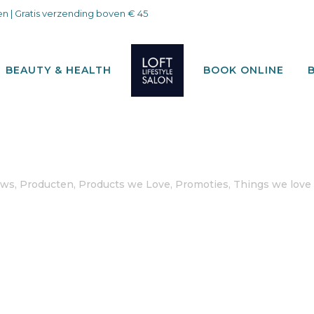
n | Gratis verzending boven € 45
BEAUTY & HEALTH
BOOK ONLINE
uws
,
Producten
,
Products we Love
,
Promoties
,
Things we love 