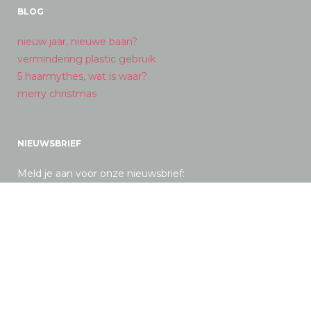
BLOG
nieuw jaar, nieuwe baan?
vermindering plastic gebruik
5 haarmythes, wat is waar?
merry christmas
NIEUWSBRIEF
Meld je aan voor onze nieuwsbrief: