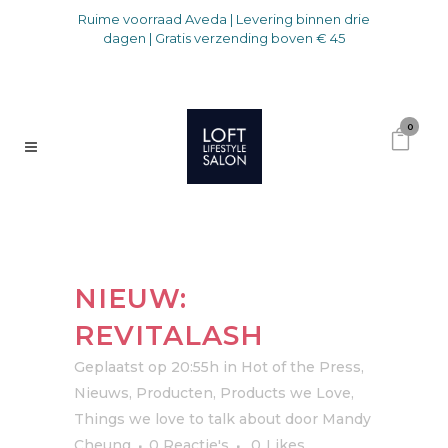
Ruime voorraad Aveda | Levering binnen drie
dagen | Gratis verzending boven € 45
0
NIEUW:
REVITALASH
Geplaatst op 20:55h
in
Hot of the Press
,
Nieuws
,
Producten
,
Products we Love
,
Things we love to talk about
door
Mandy
Cheung
0 Reactie's
0
Likes