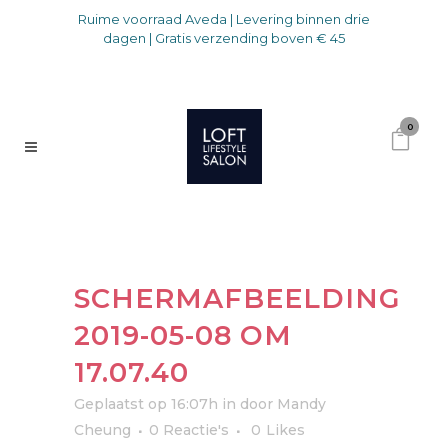
Ruime voorraad Aveda | Levering binnen drie
dagen | Gratis verzending boven € 45
0
SCHERMAFBEELDING
2019-05-08 OM
17.07.40
Geplaatst op 16:07h
in
door
Mandy
Cheung
0 Reactie's
0
Likes