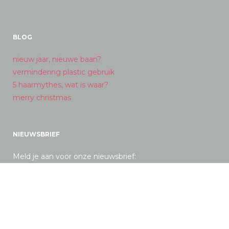
BLOG
nieuw jaar, nieuwe baan?
vermindering plastic gebruik
5 haarmythes, wat is waar?
merry christmas
NIEUWSBRIEF
Meld je aan voor onze nieuwsbrief: