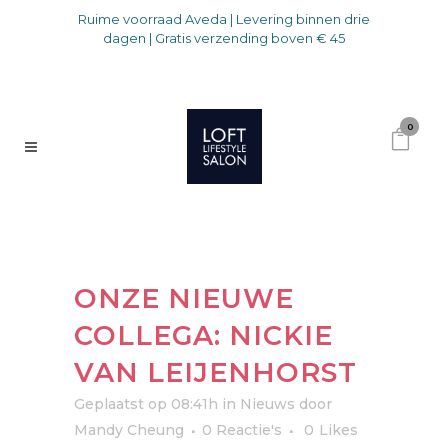
Ruime voorraad Aveda | Levering binnen drie
dagen | Gratis verzending boven € 45
0
ONZE NIEUWE
COLLEGA: NICKIE
VAN LEIJENHORST
Geplaatst op 08:41h
in
Nieuws
door
Mandy Cheung
0 Reactie's
0
Likes