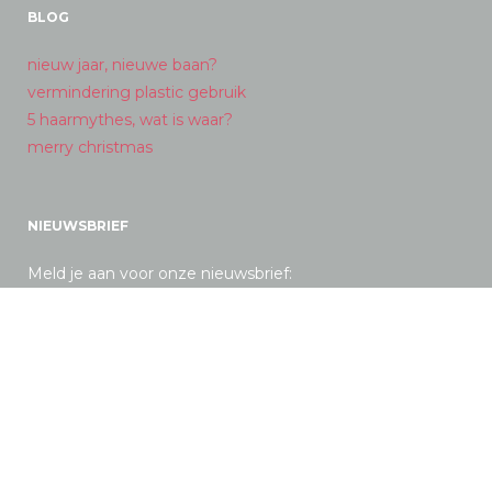
BLOG
nieuw jaar, nieuwe baan?
vermindering plastic gebruik
5 haarmythes, wat is waar?
merry christmas
NIEUWSBRIEF
Meld je aan voor onze nieuwsbrief: