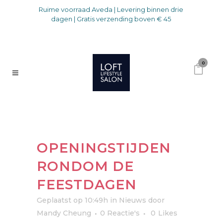
Ruime voorraad Aveda | Levering binnen drie
dagen | Gratis verzending boven € 45
0
OPENINGSTIJDEN
RONDOM DE
FEESTDAGEN
Geplaatst op 10:49h
in
Nieuws
door
Mandy Cheung
0 Reactie's
0
Likes