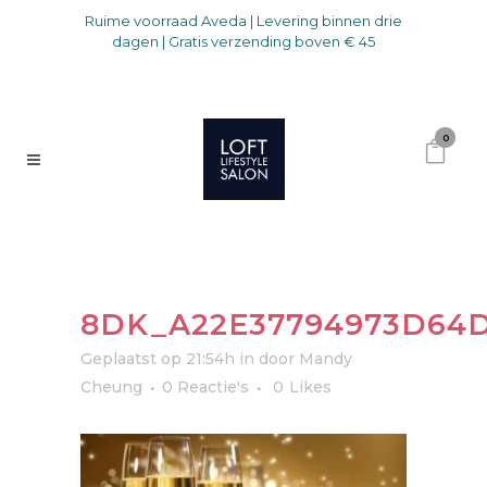
Ruime voorraad Aveda | Levering binnen drie
dagen | Gratis verzending boven € 45
0
8DK_A22E37794973D64D
Geplaatst op 21:54h
in
door
Mandy
Cheung
0 Reactie's
0
Likes