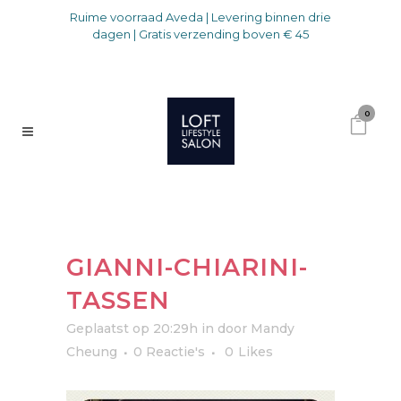
Ruime voorraad Aveda | Levering binnen drie
dagen | Gratis verzending boven € 45
0
GIANNI-CHIARINI-
TASSEN
Geplaatst op 20:29h
in
door
Mandy
Cheung
0 Reactie's
0
Likes